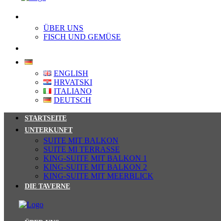
ÜBER UNS
ÜBER UNS
FISCH UND GEMÜSE
KONTAKT
DEUTSCH
ENGLISH
HRVATSKI
ITALIANO
DEUTSCH
STARTSEITE
UNTERKUNFT
SUITE MIT BALKON
SUITE MI TERRASSE
KING-SUITE MIT BALKON 1
KING-SUITE MIT BALKON 2
KING-SUITE MIT MEERBLICK
DIE TAVERNE