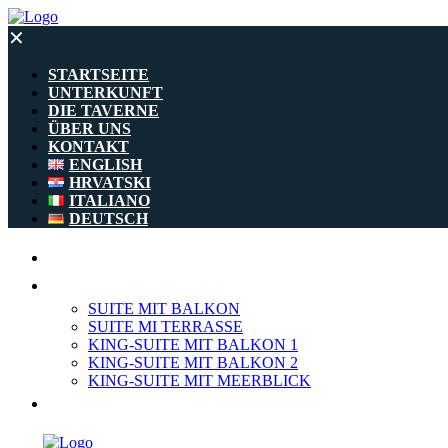
✕
STARTSEITE
UNTERKUNFT
DIE TAVERNE
ÜBER UNS
KONTAKT
ENGLISH
HRVATSKI
ITALIANO
DEUTSCH
STARTSEITE
UNTERKUNFT
SUITE MIT BALKON
SUITE MI TERRASSE
KING-SUITE MIT BALKON 1
KING-SUITE MIT BALKON 2
KING-SUITE MIT MEERBLICK
DIE TAVERNE